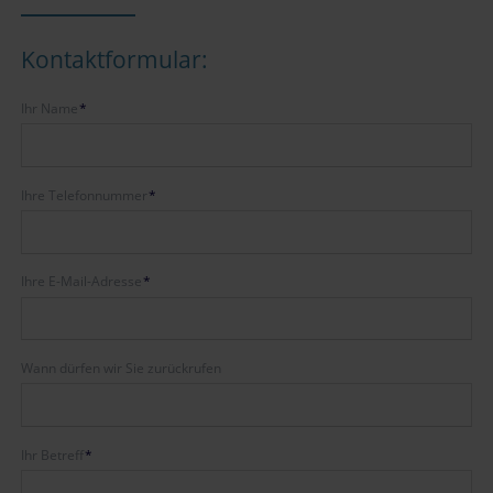
Kontaktformular:
Pflichtfeld
Ihr Name
*
Pflichtfeld
Ihre Telefonnummer
*
Pflichtfeld
Ihre E-Mail-Adresse
*
Wann dürfen wir Sie zurückrufen
Pflichtfeld
Ihr Betreff
*