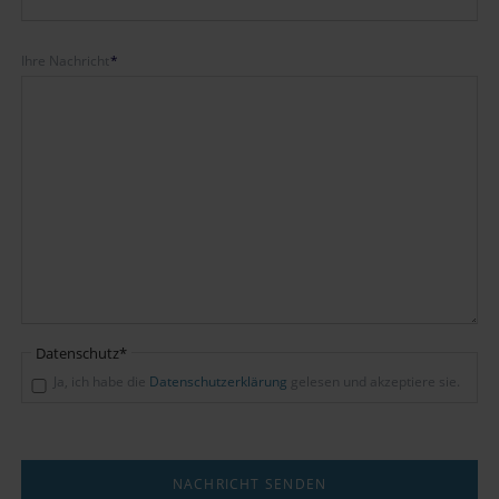
Pflichtfeld
Ihre Nachricht
*
Pflichtfeld
Datenschutz
*
Ja, ich habe die
Datenschutzerklärung
gelesen und akzeptiere sie.
NACHRICHT SENDEN