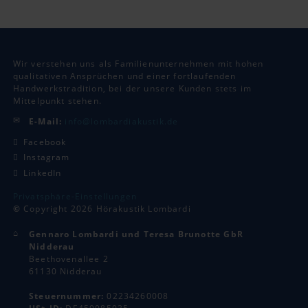
Wir verstehen uns als Familienunternehmen mit hohen
qualitativen Ansprüchen und einer fortlaufenden
Handwerkstradition, bei der unsere Kunden stets im
Mittelpunkt stehen.
E-Mail:
info@lombardiakustik.de
Facebook
Instagram
LinkedIn
Privatsphäre-Einstellungen
©
Copyright 2026 Hörakustik Lombardi
Gennaro Lombardi und Teresa Brunotte GbR
Nidderau
Beethovenallee 2
61130 Nidderau
Steuernummer:
02234260008
USt-ID:
DE459085035