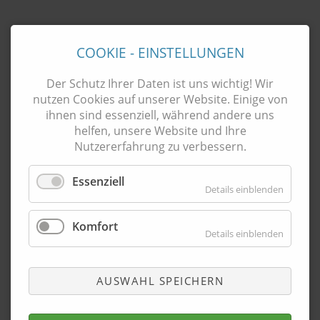
COOKIE - EINSTELLUNGEN
Hörakustik Lombardi Kronberg:
Der Schutz Ihrer Daten ist uns wichtig! Wir
nutzen Cookies auf unserer Website. Einige von
Hörakustik Lombardi
ihnen sind essenziell, während andere uns
Kronberg
helfen, unsere Website und Ihre
Frankfurter Straße 1
Nutzererfahrung zu verbessern.
61476 Kronberg
Tel.:
06173 99 66 580
Essenziell
Details einblenden
E-Mail:
Hier klicken
Öffnungszeiten:
Komfort
Details einblenden
Mo.–Fr.: 09-13 Uhr
& 14-18 Uhr
Weitere Termine nach Vereinbarung
AUSWAHL SPEICHERN