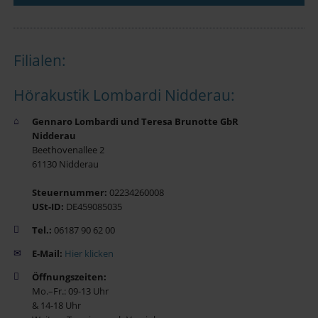
Filialen:
Hörakustik Lombardi Nidderau:
Gennaro Lombardi und Teresa Brunotte GbR
Nidderau
Beethovenallee 2
61130 Nidderau
Steuernummer:
02234260008
USt-ID:
DE459085035
Tel.:
06187 90 62 00
E-Mail:
Hier klicken
Öffnungszeiten:
Mo.–Fr.: 09-13 Uhr
& 14-18 Uhr